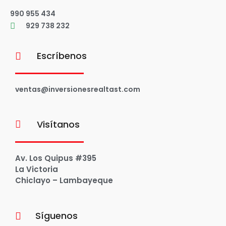
990 955 434
929 738 232
Escríbenos
ventas@inversionesrealtast.com
Visítanos
Av. Los Quipus #395
La Victoria
Chiclayo – Lambayeque
Síguenos