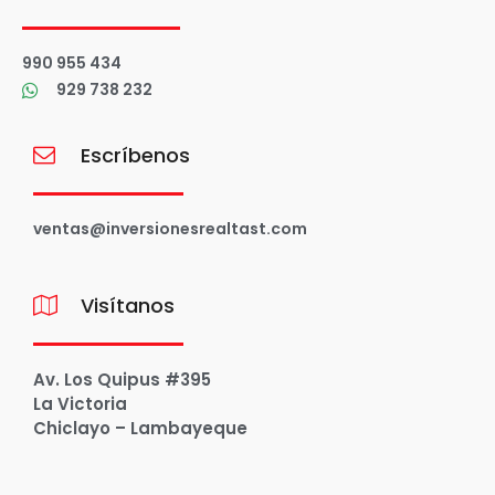
990 955 434
929 738 232
Escríbenos
ventas@inversionesrealtast.com
Visítanos
Av. Los Quipus #395
La Victoria
Chiclayo – Lambayeque