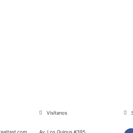
Visítanos
realtast.com
Av. Los Quipus #395