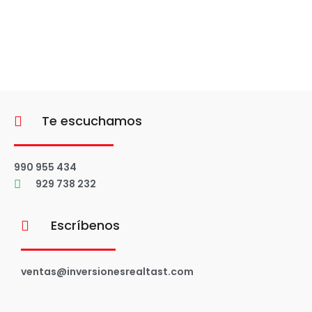
Te escuchamos
990 955 434
929 738 232
Escríbenos
ventas@inversionesrealtast.com