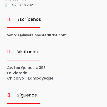
929 738 232
Escríbenos
ventas@inversionesrealtast.com
Visítanos
Av. Los Quipus #395
La Victoria
Chiclayo – Lambayeque
Síguenos