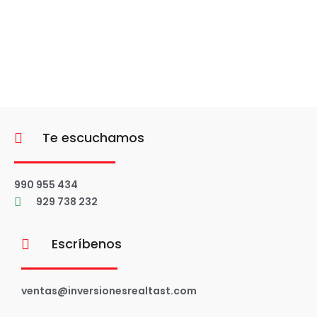
Te escuchamos
990 955 434
929 738 232
Escríbenos
ventas@inversionesrealtast.com