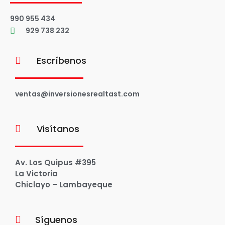
990 955 434
929 738 232
Escríbenos
ventas@inversionesrealtast.com
Visítanos
Av. Los Quipus #395
La Victoria
Chiclayo – Lambayeque
Síguenos